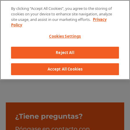
Skip to content
By clicking “Accept All Cookies”, you agree to the storing of
cookies on your device to enhance site navigation, analyze
site usage, and assist in our marketing efforts.
Privacy
Policy
Cookies Settings
Condiciones de uso
Reject All
Accept All Cookies
¿Tiene preguntas?
Póngase en contacto con