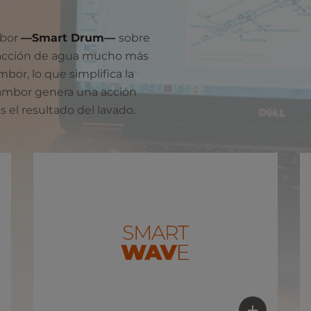
mbor
—Smart Drum—
sobre
racción de agua mucho más
mbor, lo que simplifica la
 tambor genera una acción
el resultado del lavado.