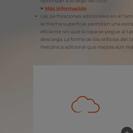
optimizan a lo largo del ciclo.
>
Más información
Las perforaciones adicionales en el ta
la misma superficie permiten una ext
eficiente sin que la ropa se pegue al ta
descarga. La forma de los orificios del
mecánica adicional que mejora aún más 