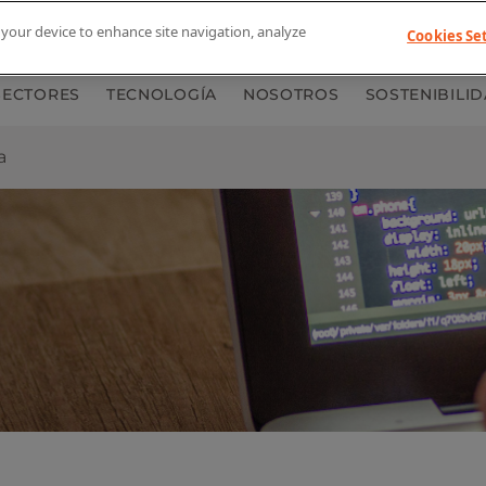
n your device to enhance site navigation, analyze
NUESTRA HISTORIA
DOCUMENTACIÓN
Cookies Se
CO
SECTORES
TECNOLOGÍA
NOSOTROS
SOSTENIBILI
a