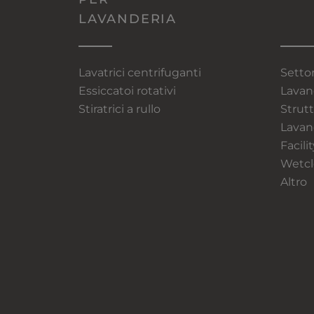
LAVANDERIA
Lavatrici centrifuganti
Setto
Essiccatoi rotativi
Lavan
Stiratrici a rullo
Strutt
Lavand
Facil
Wetcl
Altro