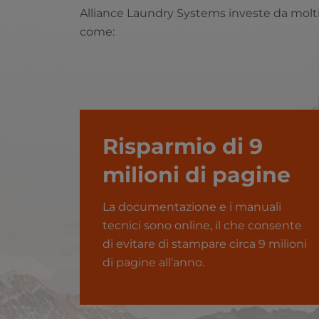
Alliance Laundry Systems investe da molti 
come:
Risparmio di 9
milioni di pagine
La documentazione e i manuali
tecnici sono online, il che consente
di evitare di stampare circa 9 milioni
di pagine all’anno.