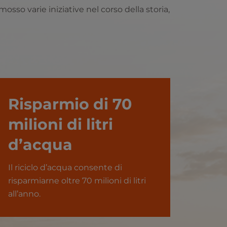
so varie iniziative nel corso della storia,
Risparmio di 70
milioni di litri
d’acqua
Il riciclo d’acqua consente di
risparmiarne oltre 70 milioni di litri
all’anno.