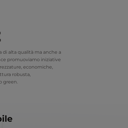
E
a di alta qualità ma anche a
nce promuoviamo iniziative
ttrezzature, economiche,
ttura robusta,
o green.
ile