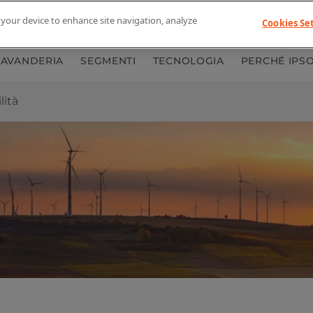
n your device to enhance site navigation, analyze
LA NOSTRA STORIA
DOCUMENTAZIONE
Cookies Se
CON
LAVANDERIA
SEGMENTI
TECNOLOGIA
PERCHÉ IPS
lità