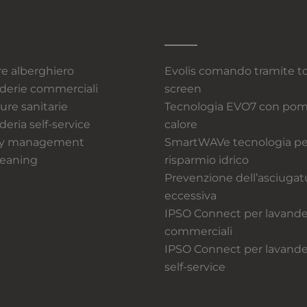
re alberghiero
Evolis comando tramite t
derie commerciali
screen
ure sanitarie
Tecnologia EVO7 con pom
eria self-service
calore
ity management
SmartWAVe tecnologia per
eaning
risparmio idrico
Prevenzione dell’asciugat
eccessiva
IPSO Connect per lavande
commerciali
IPSO Connect per lavande
self-service