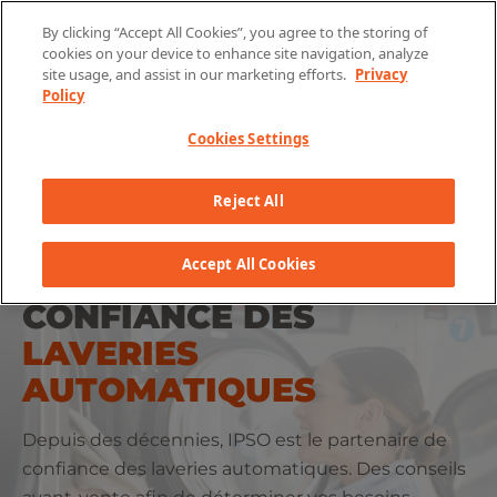
Skip to content
By clicking “Accept All Cookies”, you agree to the storing of
cookies on your device to enhance site navigation, analyze
site usage, and assist in our marketing efforts.
Privacy
Policy
Cookies Settings
Reject All
Accept All Cookies
PARTENAIRE DE
CONFIANCE DES
LAVERIES
AUTOMATIQUES
Depuis des décennies, IPSO est le partenaire de
confiance des laveries automatiques. Des conseils