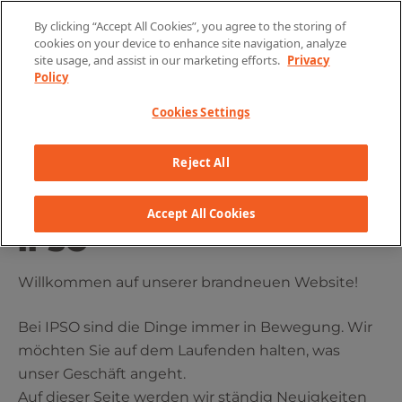
Skip to content
By clicking “Accept All Cookies”, you agree to the storing of
cookies on your device to enhance site navigation, analyze
site usage, and assist in our marketing efforts.
Privacy
Policy
Cookies Settings
Reject All
AKTUELLE NEWS VON
Accept All Cookies
IPSO
Willkommen auf unserer brandneuen Website!
Bei IPSO sind die Dinge immer in Bewegung. Wir
möchten Sie auf dem Laufenden halten, was
unser Geschäft angeht.
Auf dieser Seite werden wir ständig Neuigkeiten